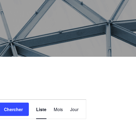
Navigation
Chercher
Liste
Mois
Jour
de
vues
Évènement