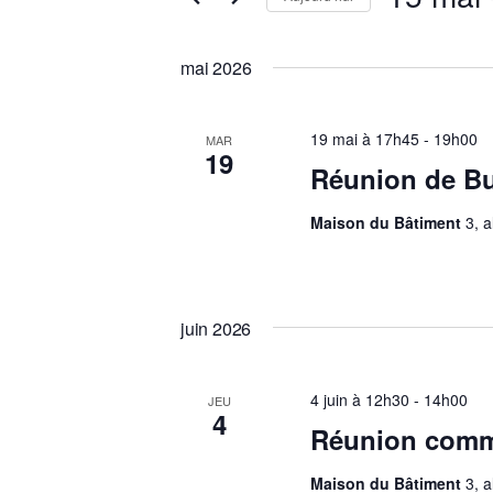
Évènements
de
Sélectionnez
par
une
vues
mai 2026
mot-
date.
clé.
Évènements
19 mai à 17h45
-
19h00
MAR
19
Réunion de B
Maison du Bâtiment
3, 
juin 2026
4 juin à 12h30
-
14h00
JEU
4
Réunion commi
Maison du Bâtiment
3, 