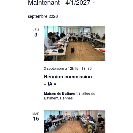
Évèneme
de
Maintenant
 - 
4/1/2027
et
vues
Sélectionnez
septembre 2026
navigation
Évènemen
une
date.
de
JEU
3
vues
Évènemen
3 septembre à 12h15
-
13h30
Réunion commission
« IA »
Maison du Bâtiment
3, allée du
Bâtiment, Rennes
MAR
15