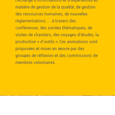
l’échange d’informations et d’expériences en
1
0
2
1
matière de gestion de la qualité, de gestion
des ressources humaines, de nouvelles
0
règlementations … à travers des
2
0
1
3
2
conférences, des soirées thématiques, de
visites de chantiers, des voyages d’études, la
1
production « d’outils ». Ces animations sont
3
1
2
4
3
proposées et mises en œuvre par des
0
groupes de réflexion et des commissions de
2
membres volontaires.
4
2
3
5
4
1
0
3
5
3
4
6
0
5
2
1
4
6
4
5
7
0
1
6