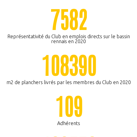
3
2
5
7
5
6
8
1
2
7
4
0
0
3
6
0
7
2
8
Représentativité du Club en emplois directs sur le bassin
rennais en 2020
5
1
1
4
7
1
0
8
3
9
0
0
6
2
2
5
0
8
m2 de planchers livrés par les membres du Club en 2020
1
7
3
3
6
1
0
9
0
2
8
4
4
7
Adhérents