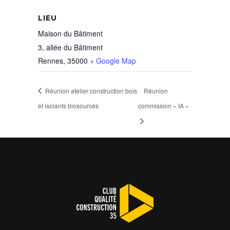
LIEU
Maison du Bâtiment
3, allée du Bâtiment
Rennes
,
35000
+ Google Map
Réunion atelier construction bois
Réunion
et isolants biosourcés
commission « IA »