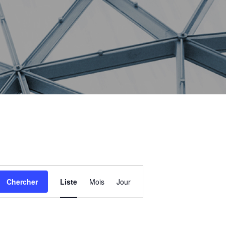
Navigation
Chercher
Liste
Mois
Jour
de
vues
Évènement