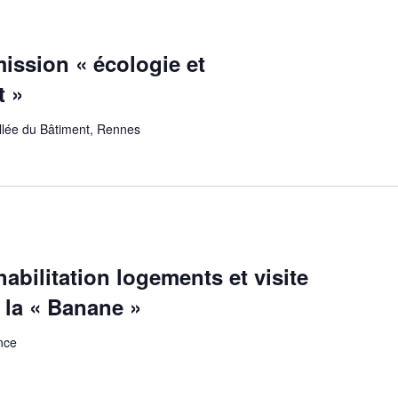
ssion « écologie et
t »
allée du Bâtiment, Rennes
abilitation logements et visite
 la « Banane »
nce