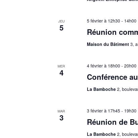
5 février à 12h30
-
14h00
JEU
5
Réunion commi
Maison du Bâtiment
3, 
4 février à 18h00
-
20h00
MER
4
Conférence aut
La Bamboche
2, bouleva
3 février à 17h45
-
19h30
MAR
3
Réunion de B
La Bamboche
2, bouleva