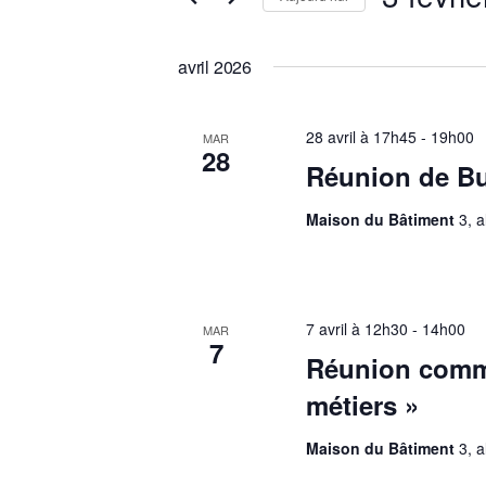
Évènements
de
Sélectionnez
par
une
vues
avril 2026
mot-
date.
clé.
Évènements
28 avril à 17h45
-
19h00
MAR
28
Réunion de B
Maison du Bâtiment
3, 
7 avril à 12h30
-
14h00
MAR
7
Réunion commi
métiers »
Maison du Bâtiment
3, 