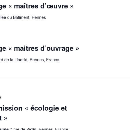
ge « maîtres d’œuvre »
allée du Bâtiment, Rennes
ge « maitres d’ouvrage »
rd de la Liberté, Rennes, France
0
ssion « écologie et
t »
érale
7 rue de Vezin, Rennes, France