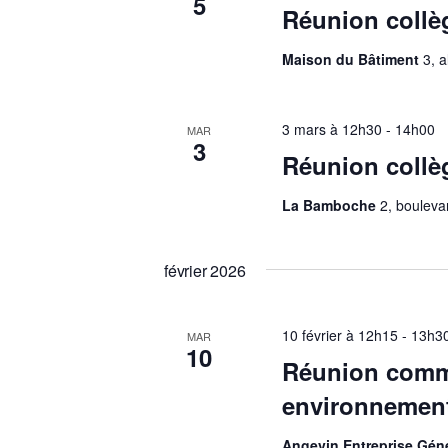
5
Réunion collè
Maison du Bâtiment
3, 
3 mars à 12h30
-
14h00
MAR
3
Réunion collè
La Bamboche
2, bouleva
février 2026
10 février à 12h15
-
13h3
MAR
10
Réunion commi
environnemen
Angevin Entreprise Gén