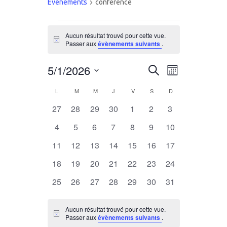
Évènements
conference
Évènements
Aucun résultat trouvé pour cette vue.
Notice
Passer aux
évènements suivants
.
5/1/2026
Recherche
Navigation
Recherche
Mois
de
Sélectionnez
et
Calendrier
L
LUNDI
M
MARDI
M
MERCREDI
J
JEUDI
V
VENDREDI
S
SAMEDI
D
DIMANCHE
vues
une
0
0
0
0
0
0
0
27
28
29
30
1
2
3
navigation
Évènemen
date.
de
évènements
évènements
évènements
évènements
évènements
évènements
évènements
0
0
0
0
0
0
0
4
5
6
7
8
9
10
de
Évènements
évènements
évènements
évènements
évènements
évènements
évènements
évènements
0
0
0
0
0
0
0
11
12
13
14
15
16
17
vues
évènements
évènements
évènements
évènements
évènements
évènements
évènements
0
0
0
0
0
0
0
18
19
20
21
22
23
24
évènements
évènements
évènements
évènements
évènements
Évènemen
évènements
évènements
0
0
0
0
0
0
0
25
26
27
28
29
30
31
évènements
évènements
évènements
évènements
évènements
évènements
évènements
Aucun résultat trouvé pour cette vue.
Notice
Passer aux
évènements suivants
.