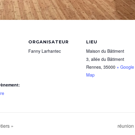
ORGANISATEUR
LIEU
Fanny Larhantec
Maison du Bâtiment
3, allée du Bâtiment
Rennes
,
35000
+ Google
Map
vènement:
ire
tiers »
réunion