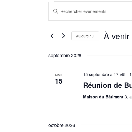
Évènements
Recherche
Saisir
et
mot-
clé.
navigation
À venir
Rechercher
Aujourd’hui
Évènements
de
Sélectionnez
par
une
vues
septembre 2026
mot-
date.
clé.
Évènements
15 septembre à 17h45
-
1
MAR
15
Réunion de B
Maison du Bâtiment
3, 
octobre 2026