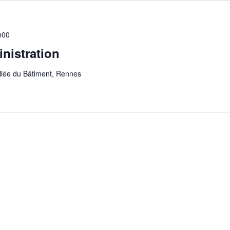
h00
nistration
allée du Bâtiment, Rennes