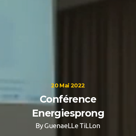
20 Mai 2022
Conférence
Energiesprong
By
GuenaeLLe TiLLon