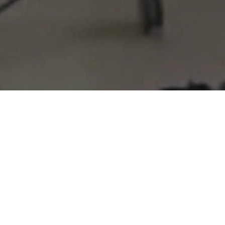
Mercredi 18 mai 2022, Anne-Laure
Gilois de GREENFLEX a présenté
aux membres du Club la démarche
EnergieSprong.
Présentation GREENFLEX
Pour découvrir le projet de
rénovation mené par NEOTOA