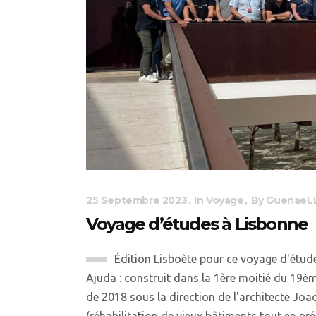
25 Septembre 2023
In
Voyage
By
GuenaeLL
Voyage d’études à Lisbonne
Édition Lisboète pour ce voyage d'étude
Ajuda : construit dans la 1ère moitié du 19ème
de 2018 sous la direction de l'architecte Joao
(réhabilitation de vieux bâtiments tout en prés