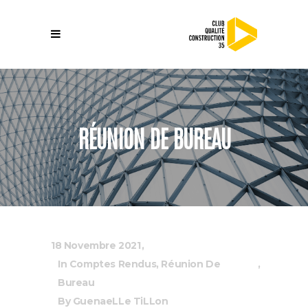
RÉUNION DE BUREAU
18 Novembre 2021
In
Comptes Rendus
,
Réunion De
Bureau
By
GuenaeLLe TiLLon