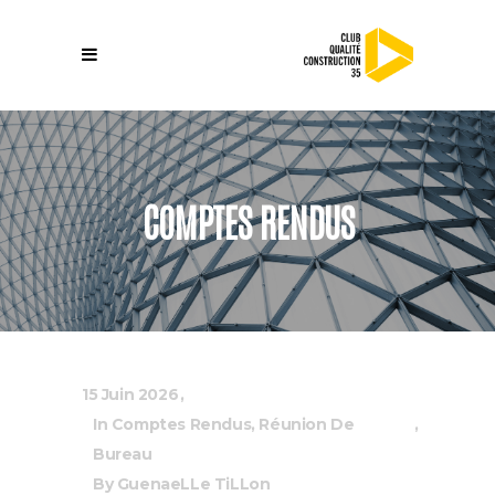
COMPTES RENDUS
15 Juin 2026
In
Comptes Rendus
,
Réunion De
Bureau
By
GuenaeLLe TiLLon