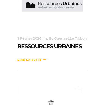
3 Février 2026
In
By
GuenaeLLe TiLLon
RESSOURCES URBAINES
LIRE LA SUITE