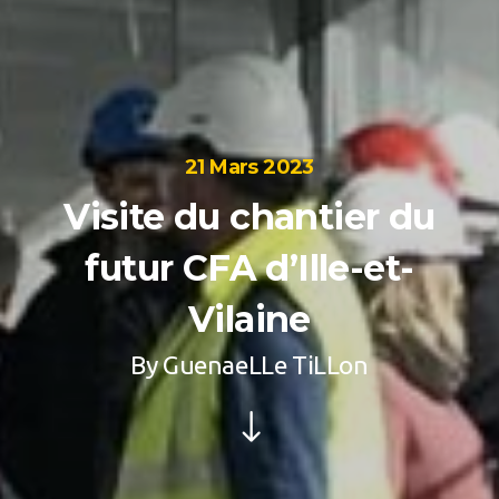
21 Mars 2023
Visite du chantier du
futur CFA d’Ille-et-
Vilaine
By
GuenaeLLe TiLLon