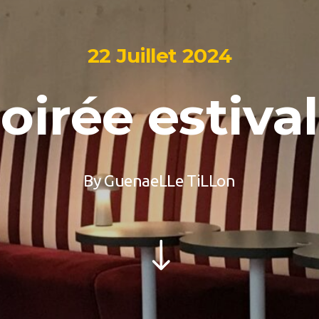
22 Juillet 2024
oirée estiva
By
GuenaeLLe TiLLon