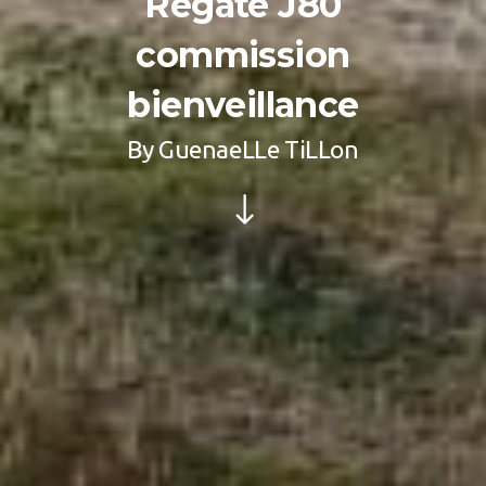
Régate J80
commission
bienveillance
By
GuenaeLLe TiLLon