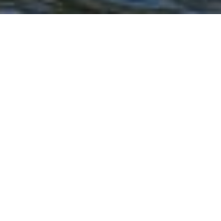
Vendredi 15 octobre 2021, la
commission « bienveillance » a
proposé aux adhérents une
seconde édition de la sortie voile
à Saint-Cast-le-Guildo. Comme
l’année passée, une superbe
météo accompagnait nos
équipages, après un déjeuner au
centre nautique, les membres et
leurs moniteurs ont pris place à
bord de J80, direction : le Cap
Fréhel.
Une parenthèse bien appréciée par