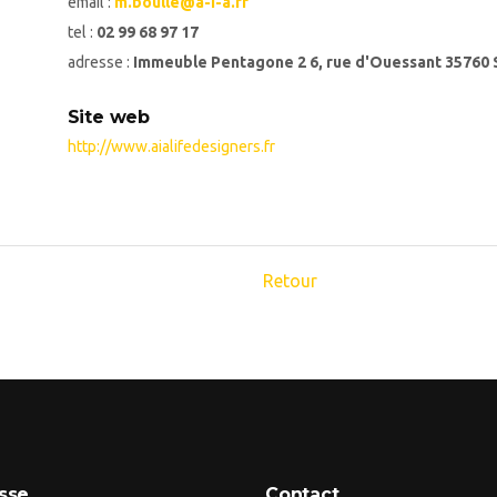
email :
m.boulle@a-i-a.fr
tel :
02 99 68 97 17
adresse :
Immeuble Pentagone 2 6, rue d'Ouessant 3576
Site web
http://www.aialifedesigners.fr
Retour
sse
Contact