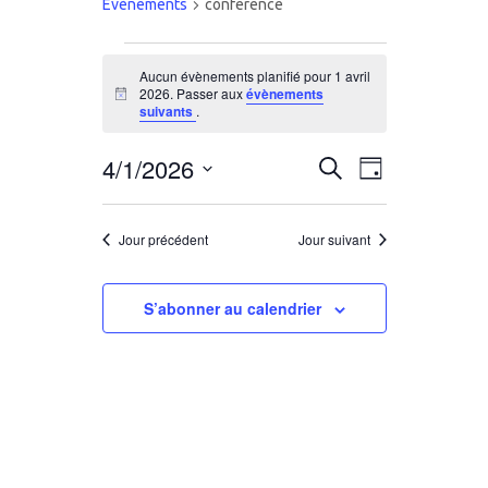
Évènements
conference
Évènements
Aucun évènements planifié pour 1 avril
2026. Passer aux
évènements
for
Notice
suivants
.
1
4/1/2026
Recherche
Navigation
Recherche
Jour
avril
de
Sélectionnez
et
vues
une
2026
Jour précédent
Jour suivant
navigation
Évènemen
date.
de
S’abonner au calendrier
vues
Évènemen