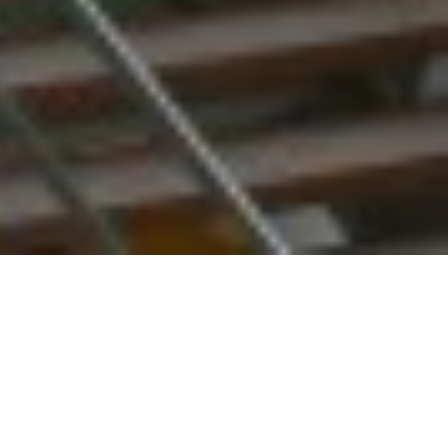
dredi 30 mars.
du projet par Florian Marseault,
 2018. Coût estimé à 39 millions