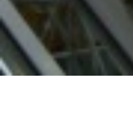
C’est une quarantaine d’adhérent
La visite proposée par l’entrep
responsable de l’agence rennais
Les travaux ont débuté à l’été 
d’euros.