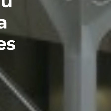
du
a
es