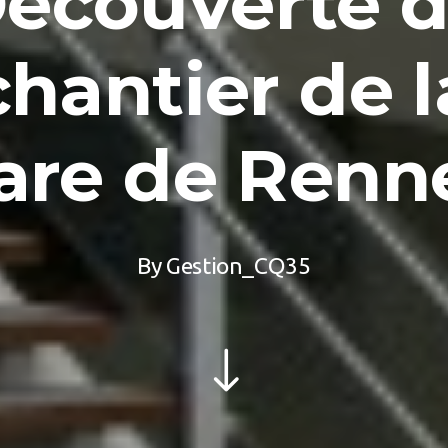
écouverte 
chantier de l
are de Renn
By
Gestion_CQ35