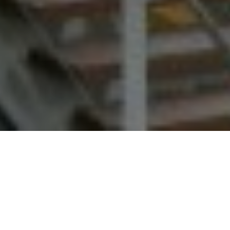
s qui a eu le privilège d’accéder au chantier de la gare ce ven
rise Léon Grosse a tout d’abord débuté par une présentation 
e.
2015, la nouvelle gare devrait être livrée à la fin de l’année