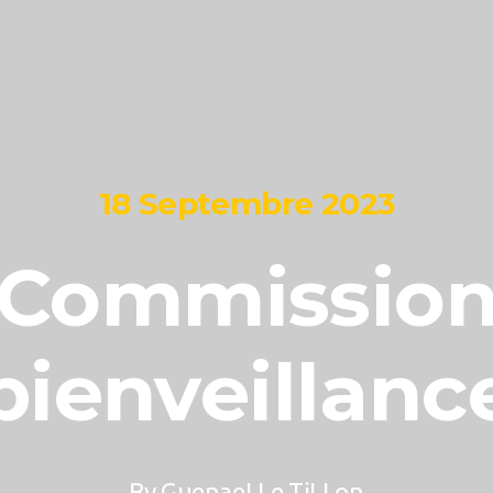
18 Septembre 2023
Commissio
bienveillanc
By
GuenaeLLe TiLLon