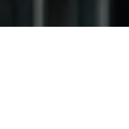
C’est au restaurant Le Mabilay,
situé au pied de l’un des
bâtiments emblématiques de
Rennes, que les adhérents,
membres honoraires, conjoints et
collaborateurs se sont retrouvés
cette année afin de partager un
moment avant les congés
estivaux. Au cours de ce cocktail
dinatoire, Jean-Yves Loury,
Président, a présenté les membres