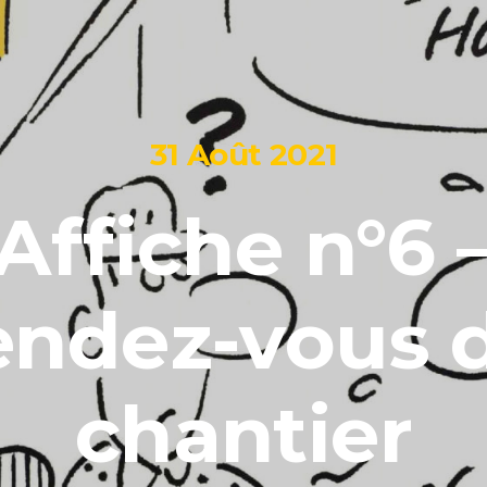
31 Août 2021
Affiche n°6 
endez-vous 
chantier