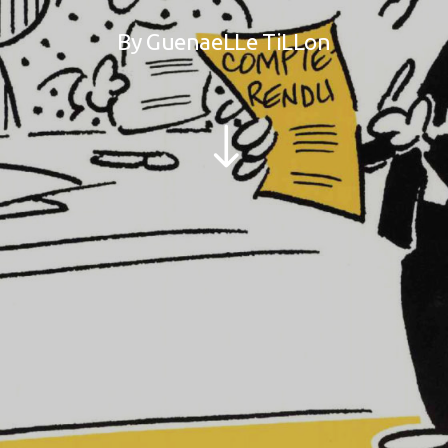
By
GuenaeLLe TiLLon