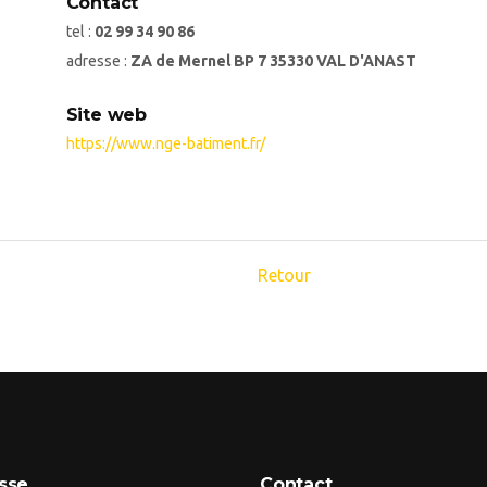
Contact
tel :
02 99 34 90 86
adresse :
ZA de Mernel BP 7 35330 VAL D'ANAST
Site web
https://www.nge-batiment.fr/
Retour
sse
Contact