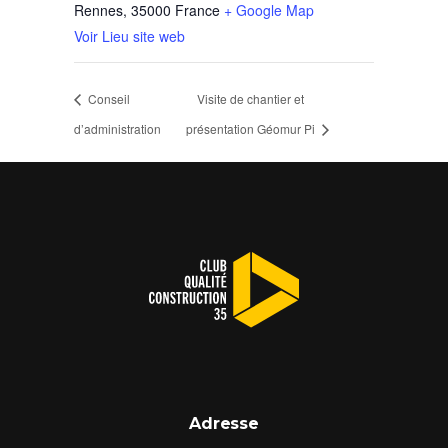
Rennes
,
35000
France
+ Google Map
Voir Lieu site web
Conseil
Visite de chantier et
d’administration
présentation Géomur Pi
Adresse