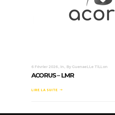
6 Février 2026
In
By
GuenaeLLe TiLLon
ACORUS – LMR
LIRE LA SUITE