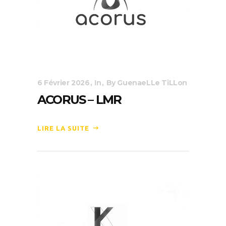
6 Février 2026
In
By
GuenaeLLe TiLLon
ACORUS – LMR
LIRE LA SUITE