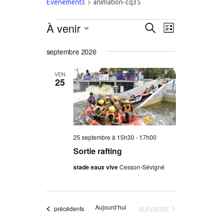
Évènements
animation-cq35
Évènements
À venir
Recherche
Navigation
Recherche
Liste
de
Sélectionnez
et
septembre 2026
vues
une
navigation
Évènemen
date.
VEN
25
de
vues
Évènemen
25 septembre à 15h30
-
17h00
Sortie rafting
stade eaux vive
Cesson-Sévigné
Évènements
Aujourd’hui
suivants
Évènements
précédents